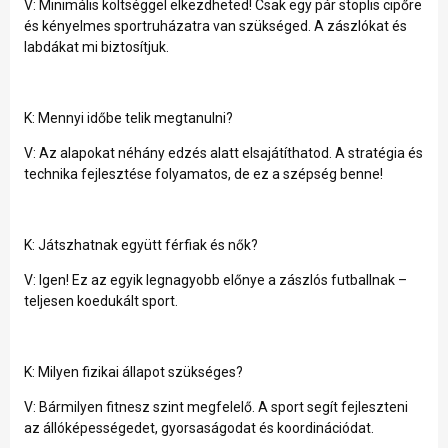
V: Minimális költséggel elkezdheted! Csak egy pár stoplis cipőre
és kényelmes sportruházatra van szükséged. A zászlókat és
labdákat mi biztosítjuk.
K: Mennyi időbe telik megtanulni?
V: Az alapokat néhány edzés alatt elsajátíthatod. A stratégia és
technika fejlesztése folyamatos, de ez a szépség benne!
K: Játszhatnak együtt férfiak és nők?
V: Igen! Ez az egyik legnagyobb előnye a zászlós futballnak –
teljesen koedukált sport.
K: Milyen fizikai állapot szükséges?
V: Bármilyen fitnesz szint megfelelő. A sport segít fejleszteni
az állóképességedet, gyorsaságodat és koordinációdat.