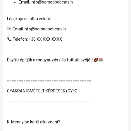
Email: info@borsodbobcats.h
Lépj kapcsolatba velünk:
Email:info@borsodbobcats.h
Telefon: +36 XX XXX XXXX
Együtt építjük a magyar zászlós futball jövőjét!
====================================
GYAKRAN ISMÉTELT KÉRDÉSEK (GYIK)
====================================
K: Mennyibe kerül elkezdeni?