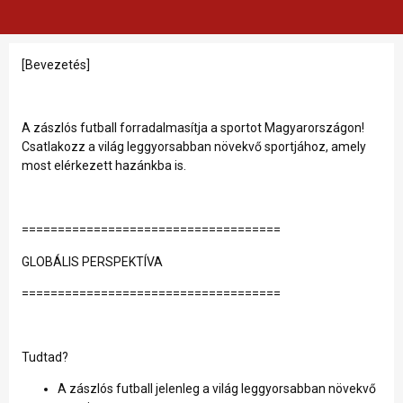
[Bevezetés]
A zászlós futball forradalmasítja a sportot Magyarországon!
Csatlakozz a világ leggyorsabban növekvő sportjához, amely
most elérkezett hazánkba is.
====================================
GLOBÁLIS PERSPEKTÍVA
====================================
Tudtad?
A zászlós futball jelenleg a világ leggyorsabban növekvő