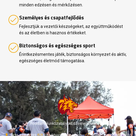
minden edzésen és mérkőzésen.
Személyes és csapatfejlődés
Fejlesztjük a vezetői készségeket, az együttműködést
és az életben is hasznos értékeket.
Biztonságos és egészséges sport
Érintkezésmentes játék, biztonságos környezet és aktív,
egészséges életmód támogatása.
Főoldal
Rólunk
Szabályok
Edzésrend
Kapcsolat
+36 12345789
info@borsodbobcats.hu
Weekdays 16:00–20:00