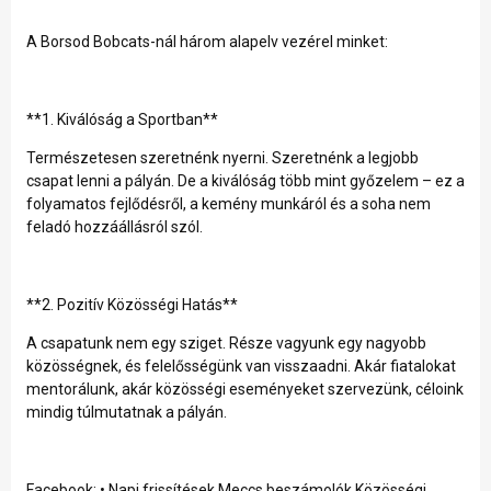
A Borsod Bobcats-nál három alapelv vezérel minket:
**1. Kiválóság a Sportban**
Természetesen szeretnénk nyerni. Szeretnénk a legjobb
csapat lenni a pályán. De a kiválóság több mint győzelem – ez a
folyamatos fejlődésről, a kemény munkáról és a soha nem
feladó hozzáállásról szól.
**2. Pozitív Közösségi Hatás**
A csapatunk nem egy sziget. Része vagyunk egy nagyobb
közösségnek, és felelősségünk van visszaadni. Akár fiatalokat
mentorálunk, akár közösségi eseményeket szervezünk, céloink
mindig túlmutatnak a pályán.
Facebook: • Napi frissítések Meccs beszámolók Közösségi