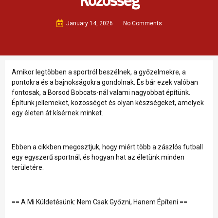
January 14, 2026
No Comments
Amikor legtöbben a sportról beszélnek, a győzelmekre, a
pontokra és a bajnokságokra gondolnak. És bár ezek valóban
fontosak, a Borsod Bobcats-nál valami nagyobbat építünk.
Építünk jellemeket, közösséget és olyan készségeket, amelyek
egy életen át kísérnek minket.
Ebben a cikkben megosztjuk, hogy miért több a zászlós futball
egy egyszerű sportnál, és hogyan hat az életünk minden
területére.
== A Mi Küldetésünk: Nem Csak Győzni, Hanem Építeni ==