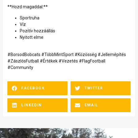
**Hozd magaddal:**
Sportruha
Víz
Pozitív hozzáállás
Nyitott elme
#BorsodBobcats #TöbbMintSport #Közösség #Jellemépítés
#ZászlósFutball #Értékek #Vezetés #FlagFootball
#Community
FACEBOOK
TWITTER
LINKEDIN
EMAIL